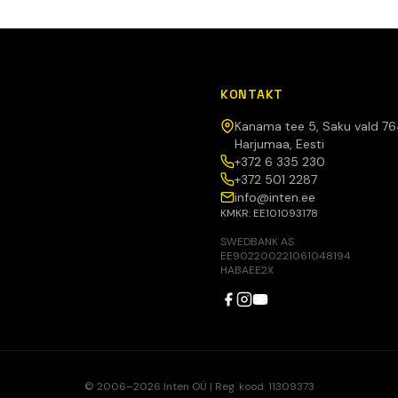
KONTAKT
Kanama tee 5, Saku vald 7
Harjumaa, Eesti
+372 6 335 230
+372 501 2287
info@inten.ee
KMKR: EE101093178
SWEDBANK AS
EE902200221061048194
HABAEE2X
© 2006–2026 Inten OÜ | Reg. kood: 11309373