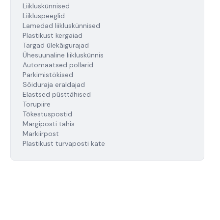
Liikluskünnised
Liikluspeeglid
Lamedad liikluskünnised
Plastikust kergaiad
Targad ülekäigurajad
Ühesuunaline liikluskünnis
Automaatsed pollarid
Parkimistõkised
Sõiduraja eraldajad
Elastsed püsttähised
Torupiire
Tõkestuspostid
Märgiposti tähis
Markiirpost
Plastikust turvaposti kate