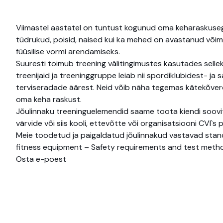
Viimastel aastatel on tuntust kogunud oma keharaskusega t
tüdrukud, poisid, naised kui ka mehed on avastanud võima
füüsilise vormi arendamiseks.
Suuresti toimub treening välitingimustes kasutades selle
treenijaid ja treeninggruppe leiab nii spordiklubidest- j
terviseradade äärest. Neid võib näha tegemas kätekõverd
oma keha raskust.
Jõulinnaku treeninguelemendid saame toota kiendi soovi
värvide või siis kooli, ettevõtte või organisatsiooni CVI`s 
Meie toodetud ja paigaldatud jõulinnakud vastavad stan
fitness equipment – Safety requirements and test metho
Osta e-poest