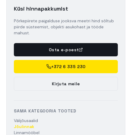
Küsi hinnapakkumist
Põrkepiirete paigalduse jooksva meetri hind sõltub
piirde süsteemist, objekti asukohast ja tööde
mahust.
Osta e-poest
+372 6 335 230
Kirjuta meile
SAMA KATEGOORIA TOOTED
Välijõusaalid
Jõulinnak
Linnamööbel