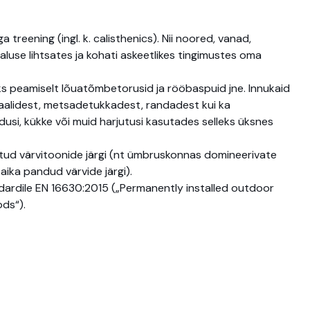
reening (ingl. k. calisthenics). Nii noored, vanad,
luse lihtsates ja kohati askeetlikes tingimustes oma
ks peamiselt lõuatõmbetorusid ja rööbaspuid jne. Innukaid
a saalidest, metsadetukkadest, randadest kui ka
usi, kükke või muid harjutusi kasutades selleks üksnes
tud värvitoonide järgi (nt ümbruskonnas domineerivate
paika pandud värvide järgi).
dardile EN 16630:2015 („Permanently installed outdoor
ds“).