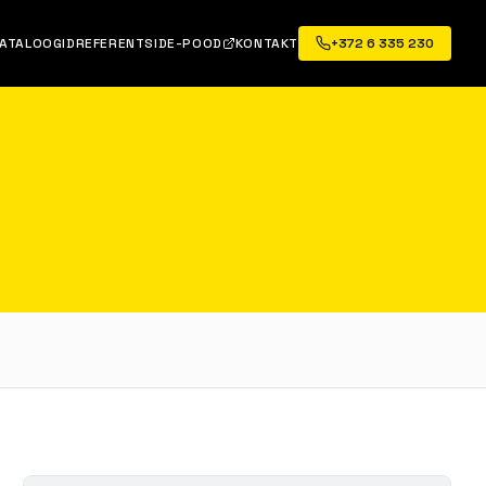
ATALOOGID
REFERENTSID
E-POOD
KONTAKT
+372 6 335 230